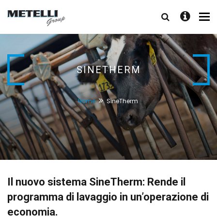
Tog
nav
SINETHERM
Home
SineTherm
Il nuovo sistema SineTherm: Rende il
programma di lavaggio in un’operazione di
economia.